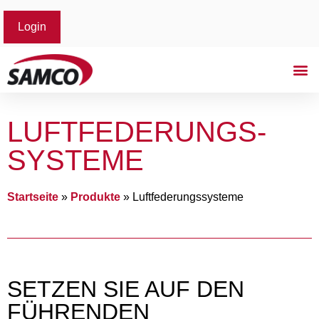
Login
LUFT­FEDERUNGS­
SYSTEME
Startseite
»
Produkte
»
Luft­federungs­systeme
SETZEN SIE AUF DEN
FÜHRENDEN